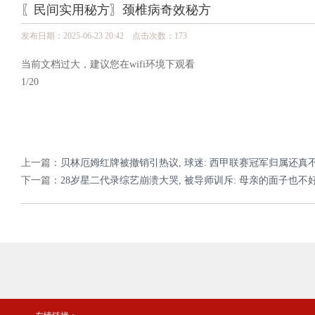
〖民间实用秘方〗颈椎病奇效秘方
发布日期：2025-06-23 20:42 点击次数：173
当前文档过大，建议您在wifi环境下观看
1/20
上一篇：
贝林厄姆红牌被撤销引热议, 球迷: 西甲联赛冠军归属还真
下一篇：
28岁星二代录综艺崩溃大哭, 被导师训斥: 母亲的面子也不